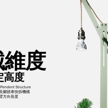
械維度
定高度
t Pendent
Structure
長腳踏車快拆機構
臂方向長度