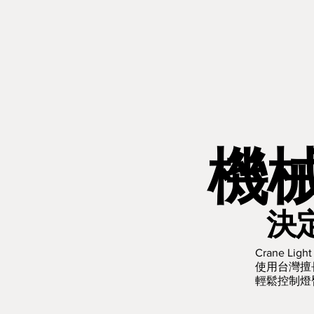
機
決
​Crane Ligh
使用台灣擅
輕鬆控制燈