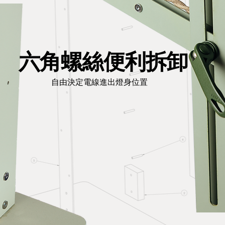
六角螺絲便利拆卸
​自由決定電線進出燈身位置