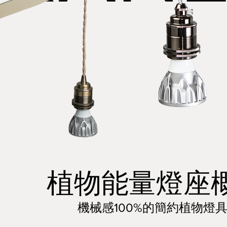
​植物能量燈座
機械感100%的簡約植物燈