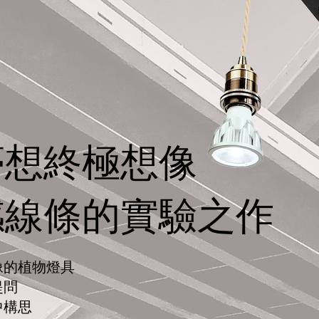
夢想終極想像
感線條的實驗之作
像的植物燈具
提問
中構思