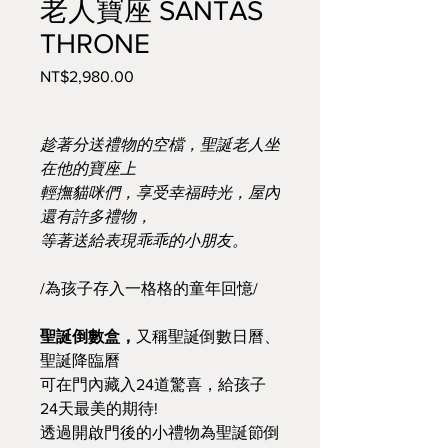
老人寶座 SANTAS
THRONE
Price
NT$2,980.00
趁著分送禮物的空檔，聖誕老人坐
在他的寶座上
輕撫貓咪們，享受幸福時光，屋內
還有許多禮物，
等著送給表現乖乖的小朋友。
/為孩子存入一格格的童年回憶/
聖誕倒數盒，
又稱聖誕倒數日曆、
聖誕降臨曆
可在門內藏入24道驚喜，給孩子
24天最美的期待!
透過開啟門後的小禮物為聖誕節倒