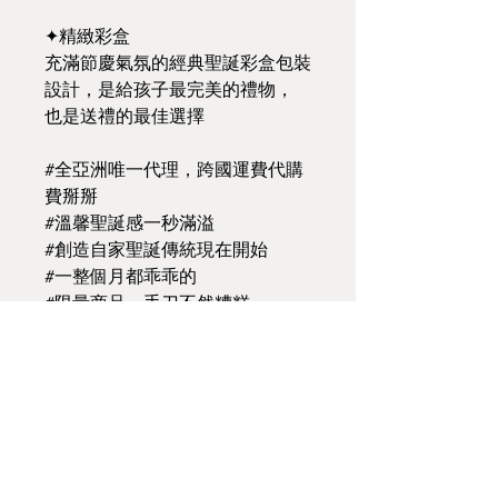
✦精緻彩盒
充滿節慶氣氛的經典聖誕彩盒包裝
設計，是給孩子最完美的禮物，
也是送禮的最佳選擇
#全亞洲唯一代理，跨國運費代購
費掰掰
#溫馨聖誕感一秒滿溢
#創造自家聖誕傳統現在開始
#一整個月都乖乖的
#限量商品，手刀不然糟糕
⬅
選 購 全 部 聖 誕 倒 數 盒
⬅
回 聖 誕 倒 數 盒 主 頁