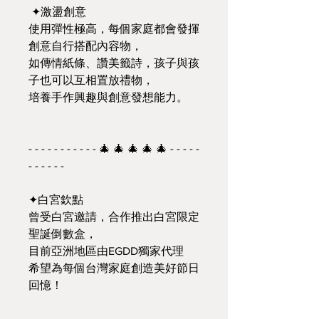
✦激盪創意
使用彈性極高，每個家庭都會發揮
創意自行搭配內容物，
如傳情紙條、讚美籤詩，孩子與孩
子也可以互相置放禮物，
培養手作興趣與創意發想能力。
- - - - - - - - - - - 🎄 🎄 🎄 🎄 🎄 - - - - -
- - - - - -
✦白宮欽點
曾受白宮邀請，合作推出白宮限定
聖誕倒數盒，
目前亞洲地區由EGDD獨家代理
希望為每個台灣家庭創造美好節日
回憶！